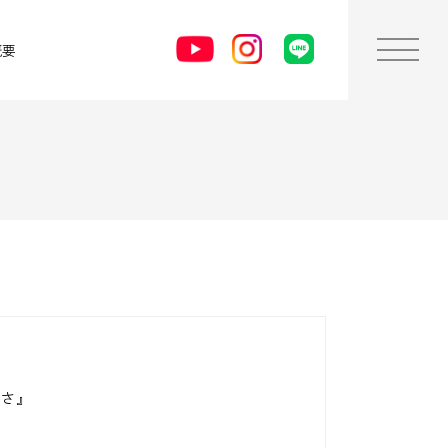
概要
切さ』