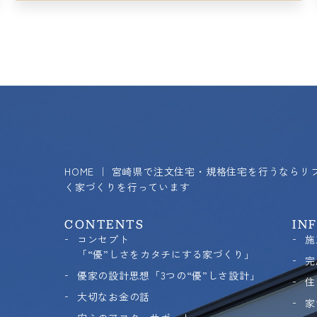
HOME ｜ 宮崎県で注文住宅・規格住宅を行うなら
く家づくりを行っています
CONTENTS
IN
コンセプト
施
「“優”しさをカタチにする家づくり」
完
優家の設計思想「3つの“優”しさ設計」
住
大切なお金の話
家