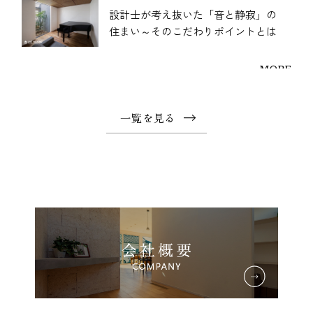
設計士が考え抜いた「音と静寂」の
住まい～そのこだわりポイントとは
MORE
一覧を見る
2026.07.15
漆喰って、実はすごい。昔から使わ
れ続けてきた理由
MORE
2026.07.09
子どもの成長に合わせて変化する子
ども部屋の作り方