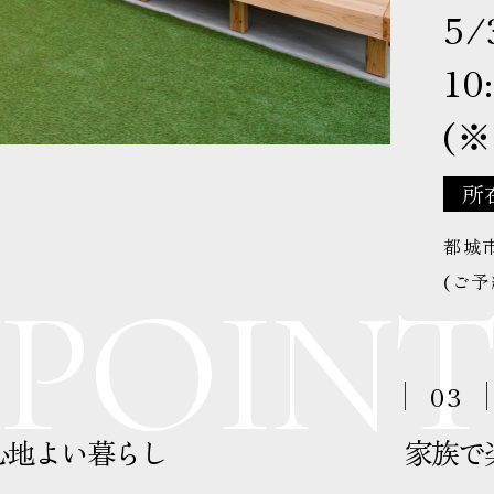
5/
10
(
所
都城
(ご
POIN
04
上がりの和室」
広々、L