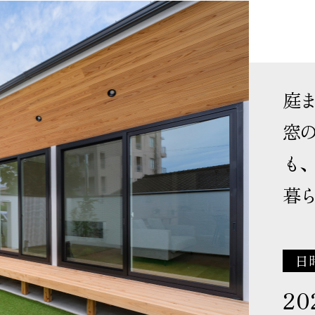
庭
窓
も
暮
日
20